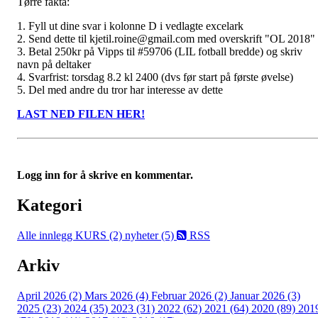
Tørre fakta:
1. Fyll ut dine svar i kolonne D i vedlagte excelark
2. Send dette til kjetil.roine@gmail.com med overskrift "OL 2018"
3. Betal 250kr på Vipps til #59706 (LIL fotball bredde) og skriv
navn på deltaker
4. Svarfrist: torsdag 8.2 kl 2400 (dvs før start på første øvelse)
5. Del med andre du tror har interesse av dette
LAST NED FILEN HER!
Logg inn for å skrive en kommentar.
Kategori
Alle innlegg
KURS (2)
nyheter (5)
RSS
Arkiv
April 2026 (2)
Mars 2026 (4)
Februar 2026 (2)
Januar 2026 (3)
2025 (23)
2024 (35)
2023 (31)
2022 (62)
2021 (64)
2020 (89)
201