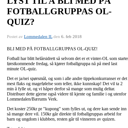
LYST TIL Å BLI MED PÅ
FOTBALLGRUPPAS OL-
QUIZ?
Postet av
Lommedalen IL
den
6. feb 2018
BLI MED PÅ FOTBALLGRUPPAS OL-QUIZ!
Fotball har blitt helårsidrett så selvom det er et vinter-OL som starte
førstkommende fredag, så kjører fotballgruppa nå på med last
minute OL-quiz.
Det er ja/nei spørsmål, og som i alle andre tippekonkurranser er det
mest flaks og magefølelse som teller, ikke kunnskap! Det vil ta 2
min å fylle ut, og vi håper derfor så mange som mulig deltar.
Distribuer dette gjerne også videre til kjente og familie i og utenfor
Lommedalen/Bærums Verk.
Det koster 250kr pr "kupong" som fylles ut, og dere kan sende inn
så mange dere vil. 150kr går direkte til fotballgruppas arbeid for
barn og ungdom i klubben, resten går til vinneren av quizen.