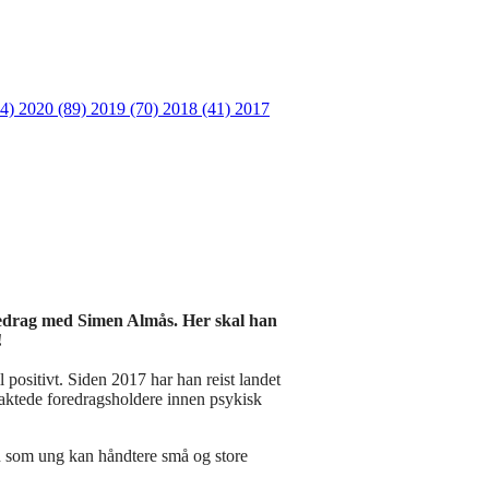
64)
2020 (89)
2019 (70)
2018 (41)
2017
redrag med Simen Almås. Her skal han
!
l positivt. Siden 2017 har han reist landet
traktede foredragsholdere innen psykisk
an som ung kan håndtere små og store