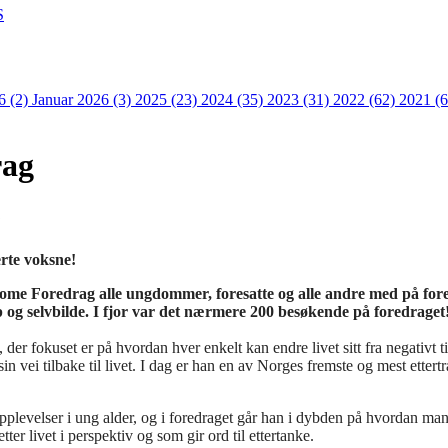
S
6 (2)
Januar 2026 (3)
2025 (23)
2024 (35)
2023 (31)
2022 (62)
2021 (
rag
6
rte voksne!
esome Foredrag alle ungdommer, foresatte og alle andre med på fo
p og selvbilde. I fjor var det nærmere 200 besøkende på foredraget
 der fokuset er på hvordan hver enkelt kan endre livet sitt fra negativt ti
n vei tilbake til livet. I dag er han en av Norges fremste og mest etter
pplevelser i ung alder, og i foredraget går han i dybden på hvordan m
tter livet i perspektiv og som gir ord til ettertanke.