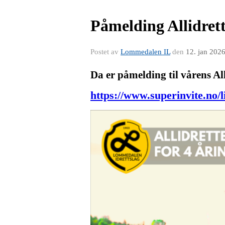
Påmelding Allidrett
Postet av
Lommedalen IL
den
12. jan 202
Da er påmelding til vårens All
https://www.superinvite.no/