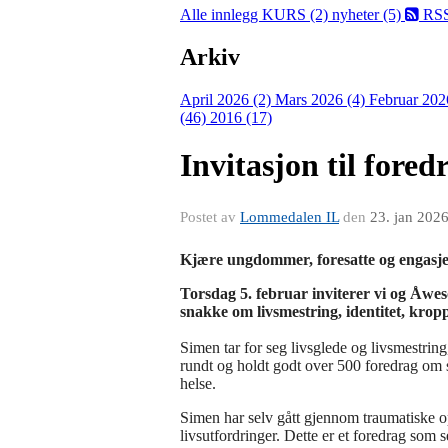
Alle innlegg
KURS (2)
nyheter (5)
RS
Arkiv
April 2026 (2)
Mars 2026 (4)
Februar 202
(46)
2016 (17)
Invitasjon til fored
Postet av
Lommedalen IL
den
23. jan 202
Kjære ungdommer, foresatte og engasje
Torsdag 5. februar inviterer vi og Åw
snakke om livsmestring, identitet, krop
Simen tar for seg livsglede og livsmestring,
rundt og holdt godt over 500 foredrag om si
helse.
Simen har selv gått gjennom traumatiske o
livsutfordringer. Dette er et foredrag som se