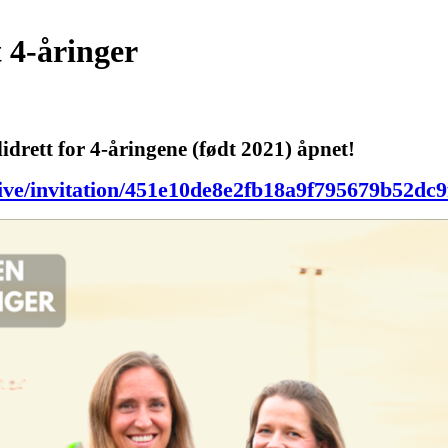
 4-åringer
6
idrett for 4-åringene (født 2021) åpnet!
live/invitation/451e10de8e2fb18a9f795679b52dc9