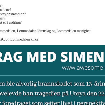
r:
mtalene?
estasjonssamfunn?
mer?
t er i endring?
mmedalen, Lommedalen Idrettslag og Lommedalen menighet
19.30 i Lommedalen kirke!